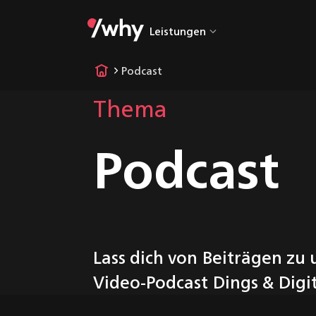
Leistungen
Alle Leistung
Podcast
UX & UI Desi
Thema
Web- & Mobile
Podcast
Entwicklung
Embedded
Software
Desktop-
Entwicklung
IoT & Cloud
Lass dich von Beiträgen zu 
Workshops &
Video-Podcast Dings & Digit
Trainings
AI-Driven