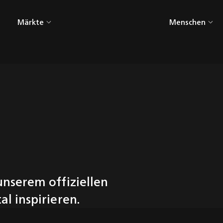
Märkte
Menschen
en
Alle Märkte
gn
AgriTech
-
CleanTech
Consumer
Electronics
Gebäudetechnik
Großküchentechnik
unserem offiziellen
HealthTech
al inspirieren.
Industry