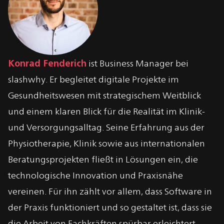
Über
Konrad Fenderich
Konrad Fenderich
ist Business Manager bei
slashwhy. Er begleitet digitale Projekte im
Gesundheitswesen mit strategischem Weitblick
und einem klaren Blick für die Realität im Klinik-
und Versorgungsalltag. Seine Erfahrung aus der
Physiotherapie, Klinik sowie aus internationalen
Beratungsprojekten fließt in Lösungen ein, die
technologische Innovation und Praxisnähe
vereinen. Für ihn zählt vor allem, dass Software in
der Praxis funktioniert und so gestaltet ist, dass sie
die Arbeit von Fachkräften spürbar erleichtert.