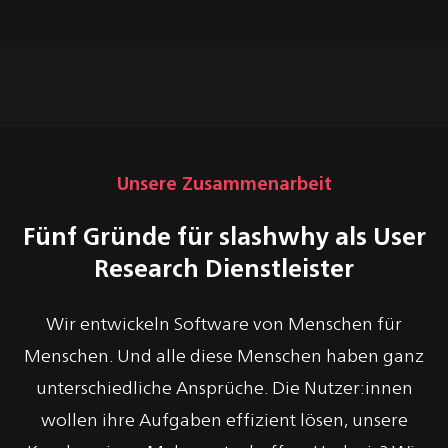
Nutzungssituationen transparent.
Anforderungen für Produkt, UX Design und
Alle Ergebnisse werden strukturiert dokumentiert
Entwicklung. Diese bilden die Grundlage für
und auf Wunsch in Form von Reports, Readouts
weitere Konzeption und Umsetzung.
oder Research Repositories bereitgestellt. So bleibt
das gewonnene Wissen langfristig in deinem
Unternehmen verfügbar.
Unsere Zusammenarbeit
Fünf Gründe für slashwhy als User
Research Dienstleister
Wir entwickeln Software von Menschen für
Menschen. Und alle diese Menschen haben ganz
unterschiedliche Ansprüche. Die Nutzer:innen
wollen ihre Aufgaben effizient lösen, unsere