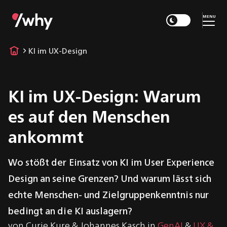
MENU
KI im UX-Design
KI im UX-Design: Warum
es auf den Menschen
ankommt
Wo stößt der Einsatz von KI im User Experience
Design an seine Grenzen? Und warum lässt sich
echte Menschen- und Zielgruppenkenntnis nur
bedingt an die KI auslagern?
von
Curie Kure
&
Johannes Kasch
in
GenAI
&
UX &