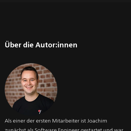
Über die Autor:innen
Über
Dr. Joachim Wilharm
Als einer der ersten Mitarbeiter ist Joachim
zunächst als Software Engineer gestartet und war