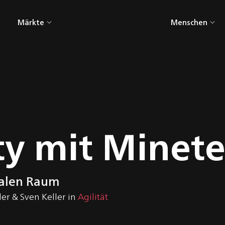
Märkte
Menschen
en
Alle Märkte
gn
AgriTech
-
CleanTech
Consumer
ty mit Minete
Electronics
Gebäudetechnik
Großküchentechnik
talen Raum
ler
&
Sven Keller
in
Agilität
HealthTech
Industry