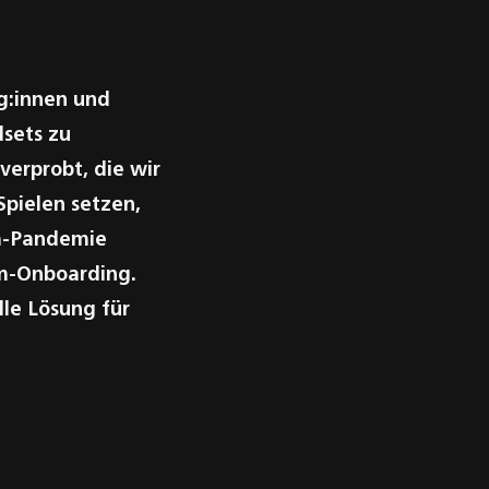
g:innen und
dsets zu
verprobt, die wir
pielen setzen,
na-Pandemie
um-Onboarding.
lle Lösung für