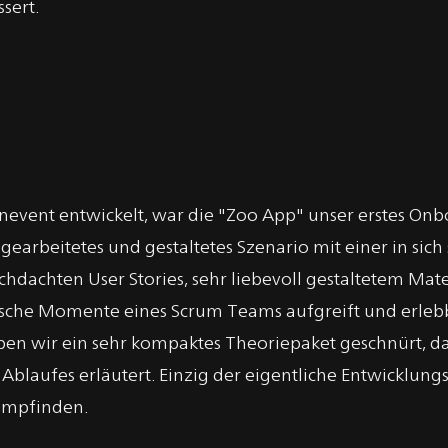
sert.
enevent entwickelt, war die "Zoo App" unser erstes On
gearbeitetes und gestaltetes Szenario mit einer in sich
chdachten User Stories, sehr liebevoll gestaltetem Mat
ritische Momente eines Scrum Teams aufgreift und erle
ben wir ein sehr kompaktes Theoriepaket geschnürt, da
ufes erläutert. Einzig der eigentliche Entwicklungspr
hempfinden.