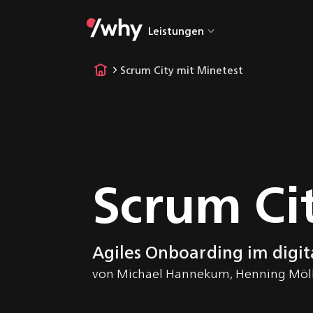
Leistungen
Alle Leistung
Scrum City mit Minetest
UX & UI Desi
Web- & Mobile
Entwicklung
Embedded
Scrum Ci
Software
Desktop-
Entwicklung
IoT & Cloud
Agiles Onboarding im digi
von
Michael Hannekum
,
Henning Möl
Workshops &
Trainings
AI-Driven