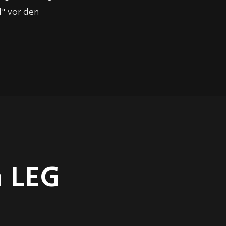
" vor den
m LEG