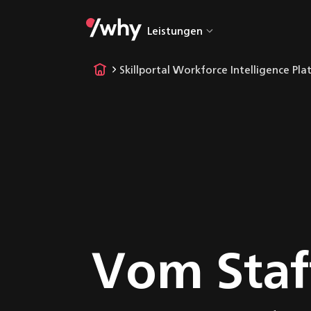
Leistungen
Alle Leistung
Skillportal Workforce Intelligence Pl
UX & UI Desi
Web- & Mobile
Entwicklung
Embedded
Software
Desktop-
Entwicklung
IoT & Cloud
Vom Staf
Workshops &
Trainings
AI-Driven