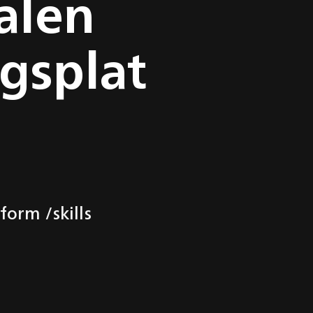
alen
gsplat
form /skills