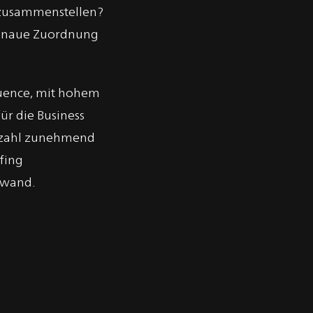
t zusammenstellen?
sgenaue Zuordnung
fluence, mit hohem
ür die Business
erzahl zunehmend
fing
fwand.