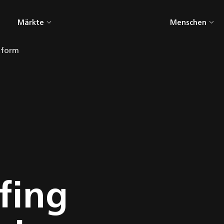
Märkte
Menschen
en
Alle Märkte
atform
gn
AgriTech
-
CleanTech
Consumer
Electronics
Gebäudetechnik
Großküchentechnik
fing
HealthTech
Industry